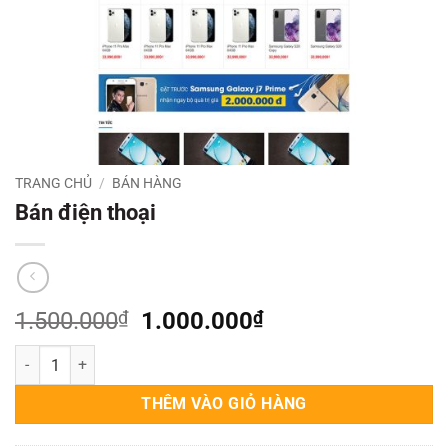
TRANG CHỦ
/
BÁN HÀNG
Bán điện thoại
Giá
Giá
1.500.000
₫
1.000.000
₫
gốc
hiện
Bán điện thoại số lượng
là:
tại
1.500.000₫.
là:
THÊM VÀO GIỎ HÀNG
1.000.000₫.