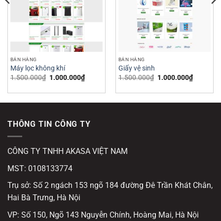
BÁN HÀNG
BÁN HÀNG
Máy lọc không khí
Giấy vệ sinh
Giá
Giá
Giá
Giá
1.500.000
₫
1.000.000
₫
1.500.000
₫
1.000.000
₫
gốc
hiện
gốc
hiện
là:
tại
là:
tại
1.500.000₫.
là:
1.500.000₫.
là:
000₫.
1.000.000₫.
1.000.00
THÔNG TIN CÔNG TY
CÔNG TY TNHH AKASA VIỆT NAM
MST: 0108133774
Trụ sở: Số 2 ngách 153 ngõ 184 đường Đê Trần Khát Chân,
Hai Bà Trưng, Hà Nội
VP: Số 150, Ngõ 143 Nguyễn Chính, Hoàng Mai, Hà Nội