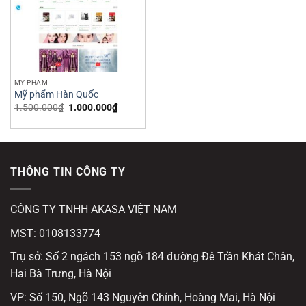
MỸ PHẨM
Mỹ phẩm Hàn Quốc
Giá
Giá
1.500.000
₫
1.000.000
₫
gốc
hiện
là:
tại
1.500.000₫.
là:
1.000.000₫.
THÔNG TIN CÔNG TY
CÔNG TY TNHH AKASA VIỆT NAM
MST: 0108133774
Trụ sở: Số 2 ngách 153 ngõ 184 đường Đê Trần Khát Chân,
Hai Bà Trưng, Hà Nội
VP: Số 150, Ngõ 143 Nguyễn Chính, Hoàng Mai, Hà Nội