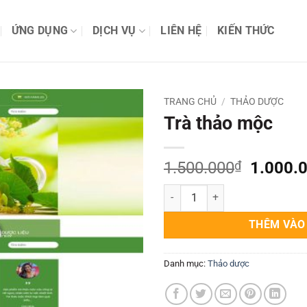
ỨNG DỤNG
DỊCH VỤ
LIÊN HỆ
KIẾN THỨC
TRANG CHỦ
/
THẢO DƯỢC
Trà thảo mộc
Giá
1.500.000
₫
1.000.
gốc
Trà thảo mộc số lượng
là:
1.500.
THÊM VÀO
Danh mục:
Thảo dược