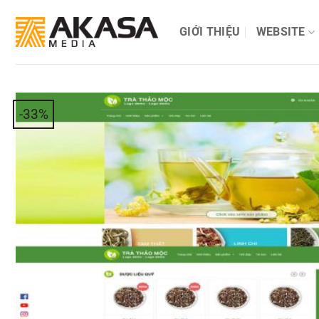
Bỏ
qua
GIỚI THIỆU
WEBSITE
nội
dung
-33%