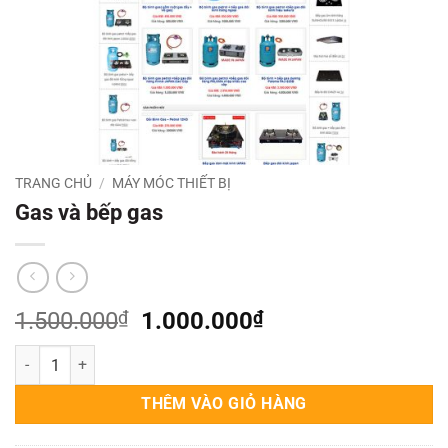
TRANG CHỦ
/
MÁY MÓC THIẾT BỊ
Gas và bếp gas
Giá
Giá
1.500.000
₫
1.000.000
₫
gốc
hiện
Gas và bếp gas số lượng
là:
tại
1.500.000₫.
là:
THÊM VÀO GIỎ HÀNG
1.000.000₫.