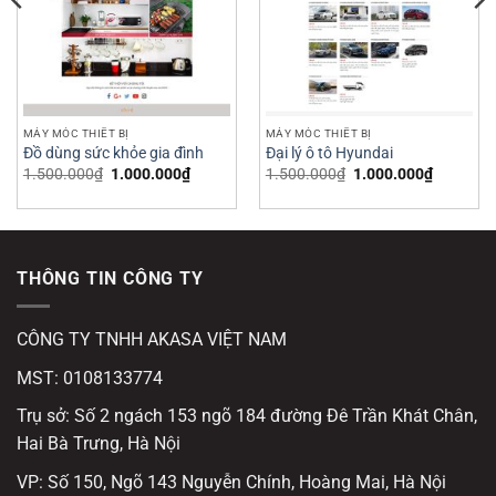
MÁY MÓC THIẾT BỊ
MÁY MÓC THIẾT BỊ
Đồ dùng sức khỏe gia đình
Đại lý ô tô Hyundai
Giá
Giá
Giá
Giá
1.500.000
₫
1.000.000
₫
1.500.000
₫
1.000.000
₫
gốc
hiện
gốc
hiện
là:
tại
là:
tại
1.500.000₫.
là:
1.500.000₫.
là:
000₫.
1.000.000₫.
1.000.00
THÔNG TIN CÔNG TY
CÔNG TY TNHH AKASA VIỆT NAM
MST: 0108133774
Trụ sở: Số 2 ngách 153 ngõ 184 đường Đê Trần Khát Chân,
Hai Bà Trưng, Hà Nội
VP: Số 150, Ngõ 143 Nguyễn Chính, Hoàng Mai, Hà Nội