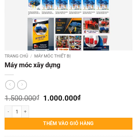
TRANG CHỦ
/
MÁY MÓC THIẾT BỊ
Máy móc xây dựng
Giá
Giá
1.500.000
₫
1.000.000
₫
gốc
hiện
Máy móc xây dựng số lượng
là:
tại
1.500.000₫.
là:
THÊM VÀO GIỎ HÀNG
1.000.000₫.