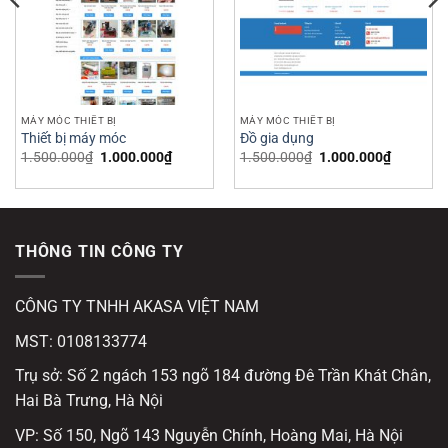
MÁY MÓC THIẾT BỊ
MÁY MÓC THIẾT BỊ
Thiết bị máy móc
Đồ gia dụng
Giá
Giá
Giá
Giá
1.500.000
₫
1.000.000
₫
1.500.000
₫
1.000.000
₫
gốc
hiện
gốc
hiện
là:
tại
là:
tại
1.500.000₫.
là:
1.500.000₫.
là:
000₫.
1.000.000₫.
1.000.00
THÔNG TIN CÔNG TY
CÔNG TY TNHH AKASA VIỆT NAM
MST: 0108133774
Trụ sở: Số 2 ngách 153 ngõ 184 đường Đê Trần Khát Chân,
Hai Bà Trưng, Hà Nội
VP: Số 150, Ngõ 143 Nguyễn Chính, Hoàng Mai, Hà Nội